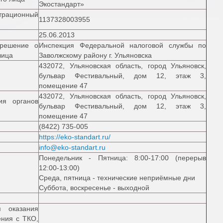
Экостандарт»
трационный
1137328003955
25.06.2013
 решение о
Инспекция Федеральной налоговой службы по
лица
Заволжскому району г. Ульяновска
432072, Ульяновская область, город Ульяновск,
бульвар Фестивальный, дом 12, этаж 3,
помещение 47
432072, Ульяновская область, город Ульяновск,
ия органов
бульвар Фестивальный, дом 12, этаж 3,
помещение 47
(8422) 735-005
https://eko-standart.ru/
info@eko-standart.ru
Понедельник - Пятница: 8:00-17:00 (перерыв
12:00-13:00)
Среда, пятница - технические неприёмные дни
Суббота, воскресенье - выходной
я оказания
ения с ТКО,